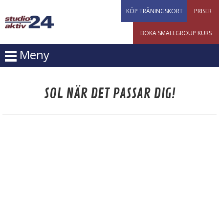
KÖP TRÄNINGSKORT
PRISER
BOKA SMALLGROUP KURS
Meny
SOL NÄR DET PASSAR DIG!
Solarium finns på våra anläggningar i Eslöv, Bjuv,
Åstorp och i Ljungbyhed och dessa behöver inte bokas
i förväg. Det är dessutom tillåtet för icke-
medlemmar att nyttja dessa då receptionen är öppen
på anläggningen!