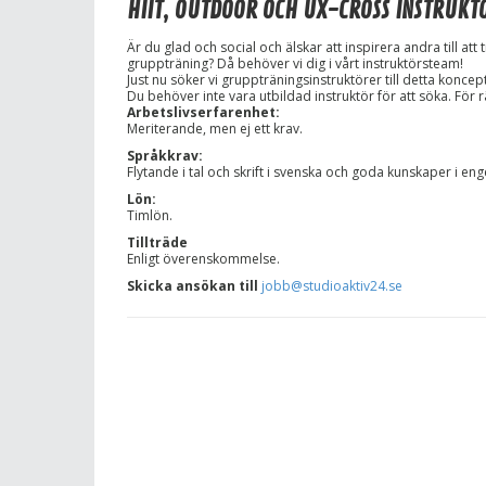
HIIT, OUTDOOR OCH UX-CROSS INSTRUKT
Är du glad och social och älskar att inspirera andra till at
gruppträning? Då behöver vi dig i vårt instruktörsteam!
Just nu söker vi gruppträningsinstruktörer till detta koncept
Du behöver inte vara utbildad instruktör för att söka. För r
Arbetslivserfarenhet:
Meriterande, men ej ett krav.
Språkkrav:
Flytande i tal och skrift i svenska och goda kunskaper i eng
Lön:
Timlön.
Tillträde
Enligt överenskommelse.
Skicka ansökan till
jobb@studioaktiv24.se