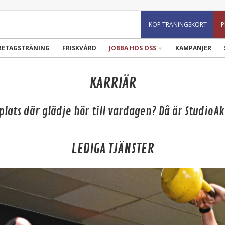
KÖP TRÄNINGSKORT
P
RETAGSTRÄNING
FRISKVÅRD
JOBBA HOS OSS
KAMPANJER
KARRIÄR
plats där glädje hör till vardagen? Då är StudioAk
LEDIGA TJÄNSTER