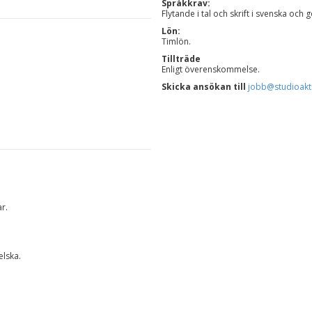
Språkkrav:
Flytande i tal och skrift i svenska och
Lön:
Timlön.
Tillträde
Enligt överenskommelse.
Skicka ansökan till
jobb@studioakt
ar
.
elska.