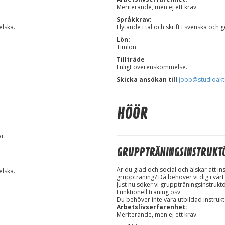
Meriterande, men ej ett krav.
Språkkrav:
elska.
Flytande i tal och skrift i svenska och
Lön:
Timlön.
Tillträde
Enligt överenskommelse.
Skicka ansökan till
jobb@studioakt
HÖÖR
ar
.
GRUPPTRÄNINGSINSTRUKT
Är du glad och social och älskar att in
elska.
gruppträning? Då behöver vi dig i vårt
Just nu söker vi gruppträningsinstruktö
Funktionell träning osv.
Du behöver inte vara utbildad instruktö
Arbetslivserfarenhet:
Meriterande, men ej ett krav.