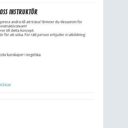
OSS INSTRUKTÖR
spirera andra till att träna? Brinner du dessutom för
 instruktörsteam!
rer till detta koncept.
r för att söka. För rätt person erbjuder vi utbildning.
 goda kunskaper i engelska.
iv24.se