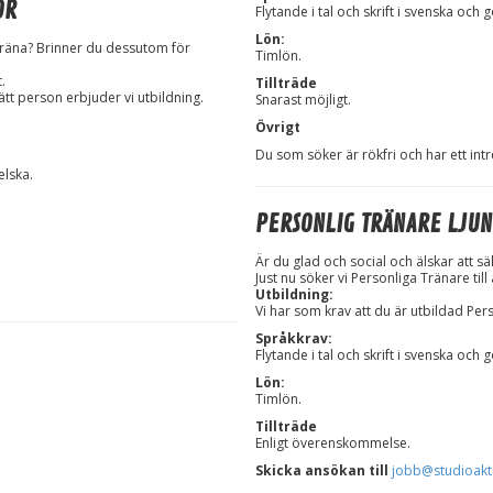
ÖR
Flytande i tal och skrift i svenska och
Lön:
t träna? Brinner du dessutom för
Timlön.
.
Tillträde
ätt person erbjuder vi utbildning.
Snarast möjligt.
Övrigt
Du som söker är rökfri och har ett intr
elska.
PERSONLIG TRÄNARE LJU
Är du glad och social och älskar att säl
Just nu söker vi Personliga Tränare till
Utbildning:
Vi har som krav att du är utbildad Per
Språkkrav:
Flytande i tal och skrift i svenska och
Lön:
Timlön.
Tillträde
Enligt överenskommelse.
Skicka ansökan till
jobb@studioakt