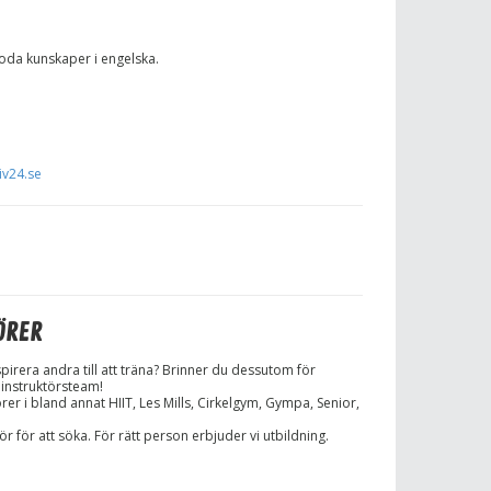
 goda kunskaper i engelska.
iv24.se
ÖRER
spirera andra till att träna? Brinner du dessutom för
 instruktörsteam!
rer i bland annat HIIT, Les Mills, Cirkelgym, Gympa, Senior,
r för att söka. För rätt person erbjuder vi utbildning.