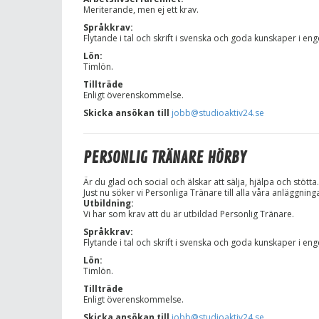
Meriterande, men ej ett krav.
Språkkrav:
Flytande i tal och skrift i svenska och goda kunskaper i eng
Lön:
Timlön.
Tillträde
Enligt överenskommelse.
Skicka ansökan till
jobb@studioaktiv24.se
PERSONLIG TRÄNARE HÖRBY
Är du glad och social och älskar att sälja, hjälpa och stötta.
Just nu söker vi Personliga Tränare till alla våra anläggning
Utbildning:
Vi har som krav att du är utbildad Personlig Tränare.
Språkkrav:
Flytande i tal och skrift i svenska och goda kunskaper i eng
Lön:
Timlön.
Tillträde
Enligt överenskommelse.
Skicka ansökan till
jobb@studioaktiv24.se