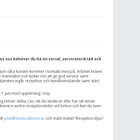
os oss behöver du ha en social, serviceinriktad och
rson våra kunder kommer i kontakt med på. Arbetet kräver
a människor och tycker om att ge god service samt
 I tjänsten ingår reception och kundbemötande samt städ
 1 juni med upplärning i maj.
g utöver detta, t.ex. att du studerar eller har ett annat
ikariera andra receptionstider vid behov och kan du även
ill
jobb@studioaktiv24.se
och märk mailet ”Reception Bjuv”