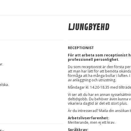
LJUNGBYEHD
RECEPTIONIST
För att arbeta som receptionist h
professionell personlighet.
ar
.
Du som receptionist är den första pe
att man har lätt för att bemöta okänd
förmåga att ha många bollar i luften.
av anläggning och utrustning.
elska.
Måndagar kl. 14.20-18.35 med tillträde
Vi ser att du har en annan sysselsättnin
deltidsjobb. Du behöver även kunna v
vikariera dagtid är det ett stort plus.
Är du intresserad? Maila din ansökan t
Arbetslivserfarenhet:
Meriterande, men ej ett krav.
Språkkrav: