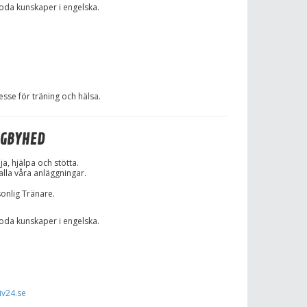
 goda kunskaper i engelska.
esse för träning och hälsa.
NGBYHED
ja, hjälpa och stötta.
 alla våra anläggningar
.
sonlig Tränare.
 goda kunskaper i engelska.
iv24.se