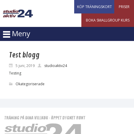
KÖP TRÄNINGSKORT
PRISER
BOKA SMALLGROUP KURS
Meny
Test blogg
5 juni, 2019
studioaktiv24
Testing
Okategoriserade