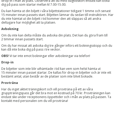
drop-in i mån av plats. Observera att du med dagtidskort endast kan boka
dig på pass som startar mellan kl 7.00-15.00.
Du kan hämta ut din biljett i våra biljettstationer tidigast 1 timme och senast
15 minuter innan passets start. Biljetten lämnar du sedan till instruktören. Har
du inte hämtat ut din biljett i tid kommer den att släppas så att andra
deltagare har möjlighet att ta platsen.
Avbokning
Om du inte kan delta måste du avboka din plats. Det kan du göra fram till
2 timmar innan passets start.
Om du har missat att avboka dig tre gånger införs ett bokningsstopp och du
kan då inte boka dig på pass i tre veckor.
OBS!
Vi tar inte emot bokningar eller avbokningar via telefon!
Drop-in
De biljetter som inte blir uthämtade i tid kan vem som helst hämta ut
15 minuter innan passet startar. De kallas för drop-in biljetter och är inte ett
bestämt antal, utan består av de platser som inte blivit bokade.
Provträna
Har du inget aktivt träningskort och vill provträna på ett av våra
gruppträningspass går det bra mot en kostnad på 70 kr. Provträningen kan
endast ske under receptionens öppettider och i mån av plats på passen. Ta
kontakt med personalen om du vill provträna!