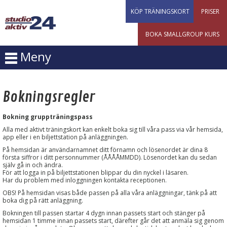
KÖP TRÄNINGSKORT
PRISER
BOKA SMALLGROUP KURS
Meny
Bokningsregler
Bokning gruppträningspass
Alla med aktivt träningskort kan enkelt boka sig till våra pass via vår hemsida,
app eller i en biljettstation på anläggningen.
På hemsidan är användarnamnet ditt förnamn och lösenordet är dina 8
första siffror i ditt personnummer (ÅÅÅÅMMDD). Lösenordet kan du sedan
själv gå in och ändra.
För att logga in på biljettstationen blippar du din nyckel i läsaren.
Har du problem med inloggningen kontakta receptionen.
OBS! På hemsidan visas både passen på alla våra anläggningar, tänk på att
boka dig på rätt anläggning.
Bokningen till passen startar 4 dygn innan passets start och stänger på
hemsidan 1 timme innan passets start, därefter går det att anmäla sig genom